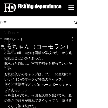
Fishing dependence
栁舘慶治の
記事
All Posts
2019年12月12日
All Posts
まるちゃん（コーモラン）
浜名湖
小学生の頃、自分は両親や学校の先生から叱
られることが多々あった。
琵琶湖
叱られた原因は、室内で帽子を被っていたか
野池
らだ。
お気に入りのキャップは、ブルーの生地に白
タックルインプレ
いライオンのマークが特徴のキャップ。
オールドタックル
そう、西部ライオンズのベースボールキャッ
プである。
ボトムワインド
何を言われても、何回も説教を受けても、夏
の暑さで頭皮が蒸れて臭くなっても、懲りる
ことなく被り続けた。