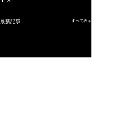
最新記事
すべて表示
シーズンインに向けての
デビルスホース
準備。その１
ウィック）
お久しぶりです。 寒くて全
こんばんは、ブロ
コメント