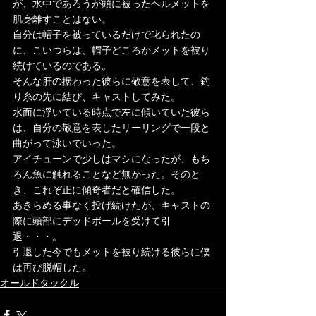
が、水中であろうが頭に被ったヘルメットを
肌身離すことはない。
自分は帽子を被っているだけで叱られたの
に、こいつらは、帽子どころかメットを被り
続けているのである。
そんな肝の据わった彼らに敬意を表して、釣
り糸の先に結び、キャストしてみた。
水面に浮いている時点で左に傾いていた彼ら
は、自分の敬意を表したリーリングで一段と
曲がって泳いでいった。
アイチューンで少しはマシになったが、もち
ろん魚に触れることなど無かった。そのと
き、これぞ正に傾奇者だと確信した。
あきらめる事なく投げ続けたが、キャストの
際に頭部にデッドボールを受けて引
退・・・。
引退した今でもメットを被り続ける彼らに僕
は再び脱帽した。	
オールドタックル