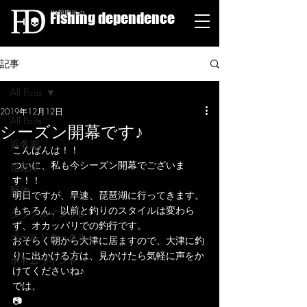
Fishing dependence
栁舘慶治の
記事
All Posts
2019年12月12日
All Posts
シーズン開幕です♪
浜名湖
こんばんは！！
ついに、私も今シーズン開幕でございま
琵琶湖
す！！
野池
明日ですが、早速、琵琶湖に行ってきます。
もちろん、以前と釣りのスタイルは変わら
タックルインプレ
ず、オカッパリでの釣行です。
オールドタックル
おそらく朝から大津に居ますので、大津に釣
りに出かける方は、見かけたら気軽に声をか
ボトムワインド
けてくださいね♪
では、
📷