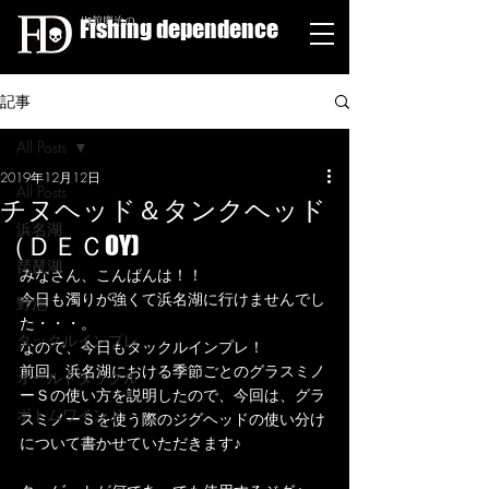
Fishing dependence
栁舘慶治の
記事
All Posts
2019年12月12日
All Posts
チヌヘッド＆タンクヘッド
浜名湖
（ＤＥＣOY)
琵琶湖
みなさん、こんばんは！！
今日も濁りが強くて浜名湖に行けませんでし
野池
た・・・。
タックルインプレ
なので、今日もタックルインプレ！
前回、浜名湖における季節ごとのグラスミノ
オールドタックル
ーＳの使い方を説明したので、今回は、グラ
ボトムワインド
スミノーＳを使う際のジグヘッドの使い分け
について書かせていただきます♪