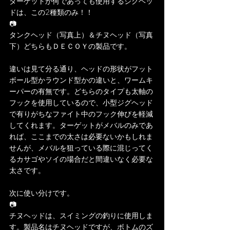
ターゲットが何であっても使用するジグヘッ
ドは、この2種類のみ！！
📷
タンクヘッド（写真上）＆チヌヘッド（写真
下）どちらもＤＥＣＯＹの製品です。
違いは見て分る通り、ヘッドの形状がフット
ボール型かラウンド型かの違いと、ワームキ
ーパーの有無です。どちらのタイプも太軸の
フックを使用しているので、小型ジグヘッド
で有りがちなファイト中のフック伸びを軽減
してくれます。ターゲットがメバルのみであ
れば、ここまでの太さは必要ないかもしれま
せんが、メバルを狙っている際に混じってく
るカサゴやソイの場合だと間違いなく必要な
太さです。
次に使い分けです。
📷
チヌヘッドは、スイミングの釣りに使用しま
す。製品名はチヌヘッドですが、ボトムのズ