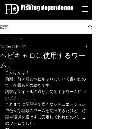
Fishing dependence
栁舘慶治の
記事
All Posts
2019年12月12日
All Posts
ヘビキャロに使用するワー
浜名湖
ム。
琵琶湖
こんばんは！
前回、前々回とヘビキャロについて書いたの
野池
で、今回もその続きです。
タックルインプレ
内容はタイトルの通り、使用するワームにつ
いて！
オールドタックル
これまでに琵琶湖で様々なシチュエーション
ボトムワインド
で色んな種類のワームを使ってきたけど、時
期や環境を選ばすに安定して釣れたのが、こ
のワームでした。