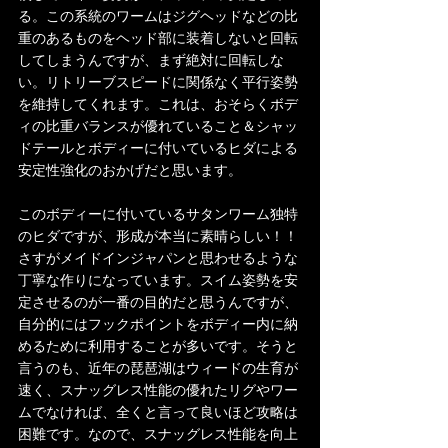
る。この系統のワームはジグヘッドなどの比
重のあるものをヘッド部に装着しないと回転
してしまうんですが、まず絶対に回転しな
い。リトリーブスピードに関係なく平行姿勢
を維持してくれます。これは、おそらくボデ
ィの比重バランスが優れていること＆シャッ
ドテールとボディーに付いているヒダによる
安定性強化のおかげだと思います。
このボディーに付いているサタンワーム独特
のヒダですが、形成が本当に素晴らしい！！
さすがメイドインジャパンと思わせるような
丁寧な作りになっています。スイム姿勢を安
定させるのが一番の目的だと思うんですが、
自分的にはフックポイントをボディー内に納
めるために利用することが多いです。そうと
言うのも、近年の琵琶湖はウィードの生育が
速く、スナッグレス性能の優れたリグやワー
ムでなければ、全くと言って良いほど攻略は
困難です。なので、スナッグレス性能を向上