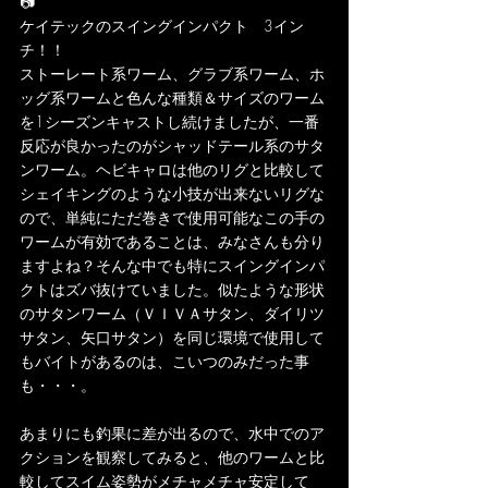
📷
ケイテックのスイングインパクト　3イン
チ！！
ストーレート系ワーム、グラブ系ワーム、ホ
ッグ系ワームと色んな種類＆サイズのワーム
を1シーズンキャストし続けましたが、一番
反応が良かったのがシャッドテール系のサタ
ンワーム。ヘビキャロは他のリグと比較して
シェイキングのような小技が出来ないリグな
ので、単純にただ巻きで使用可能なこの手の
ワームが有効であることは、みなさんも分り
ますよね？そんな中でも特にスイングインパ
クトはズバ抜けていました。似たような形状
のサタンワーム（ＶＩＶＡサタン、ダイリツ
サタン、矢口サタン）を同じ環境で使用して
もバイトがあるのは、こいつのみだった事
も・・・。
あまりにも釣果に差が出るので、水中でのア
クションを観察してみると、他のワームと比
較してスイム姿勢がメチャメチャ安定して