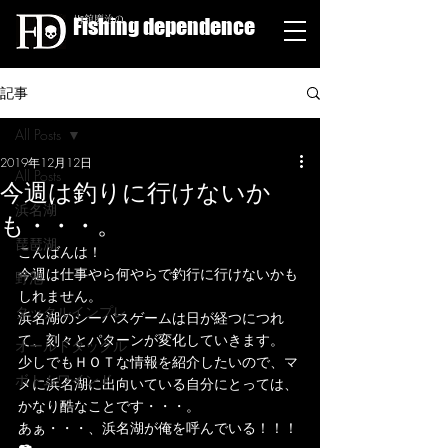
Fishing dependence
栁舘慶治の
記事
All Posts
2019年12月12日
All Posts
今週は釣りに行けないか
浜名湖
も・・・。
琵琶湖
こんばんは！
今週は仕事やら何やらで釣行に行けないかも
野池
しれません。
タックルインプレ
浜名湖のシーバスゲームは日が経つにつれ
て、刻々とパターンが変化していきます。
オールドタックル
少しでもＨＯＴな情報を紹介したいので、マ
ボトムワインド
メに浜名湖に出向いている自分にとっては、
かなり酷なことです・・・。
あぁ・・・、浜名湖が俺を呼んでいる！！！