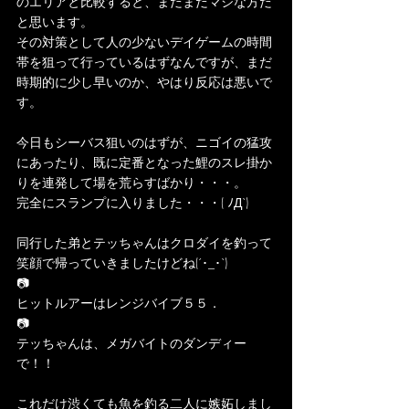
のエリアと比較すると、まだまだマシな方だ
と思います。
その対策として人の少ないデイゲームの時間
帯を狙って行っているはずなんですが、まだ
時期的に少し早いのか、やはり反応は悪いで
す。
今日もシーバス狙いのはずが、ニゴイの猛攻
にあったり、既に定番となった鯉のスレ掛か
りを連発して場を荒らすばかり・・・。
完全にスランプに入りました・・・( ﾉД`)
同行した弟とテッちゃんはクロダイを釣って
笑顔で帰っていきましたけどね(´･_･`)
📷
ヒットルアーはレンジバイブ５５．
📷
テッちゃんは、メガバイトのダンディー
で！！
これだけ渋くても魚を釣る二人に嫉妬しまし