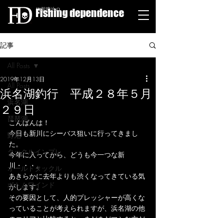
Fishing dependence
栁舘慶治の
記事
All Posts
2019年12月13日
All Posts
浜名湖釣行 平成２８年５月
浜名湖
２９日
琵琶湖
こんばんは！
今日も新川にシーバス狙いに行ってきまし
野池
た。
タックルインプレ
今年に入ってから、どうも今一つな新
川・・・。
オールドタックル
あきらかに去年よりも渋くなってきている気
ボトムワインド
がします。
その要因として、人的プレッシャーが高くな
っていることが考えられますが、浜名湖の他