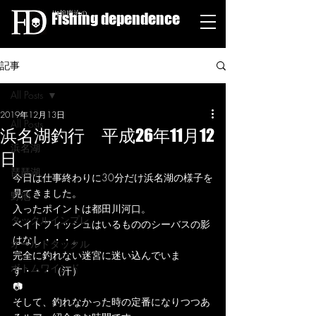
Fishing dependence
栁舘慶治の
記事
All Posts
2019年12月13日
All Posts
浜名湖釣行 平成26年11月12
浜名湖
日
琵琶湖
今日は仕事終わりに30分だけ浜名湖の様子を
見てきました。
野池
入ったポイントは都田川河口。
タックルインプレ
ベイトフィッシュはいるもののシーバスの影
はなし・・・。
オールドタックル
完全に釣れない迷宮に迷い込んでいま
ボトムワインド
す・・・（汗）
📷
そして、釣れなかった時の定番になりつつあ