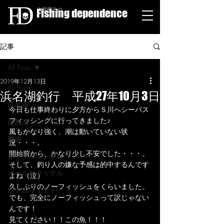
Fishing dependence
栁舘慶治の
記事
All Posts
2019年12月13日
All Posts
浜名湖釣行 平成27年10月3日
浜名湖
今日も仕事終わりに夕方からＳ川へシーバス
フィッシングに行ってきました♪
琵琶湖
風もかなり強く、潮は動いていない状
野池
況・・・。
開始前から、かなり少し不安でした・・・。
タックルインプレ
そして、釣り人の嫌な予感は的中するんです
オールドタックル
よね（泣）
久しぶりのノーフィッシュをくらいました。
ボトムワインド
でも、完全にノーフィッシュって訳じゃない
んです！
見てください！！この魚！！！