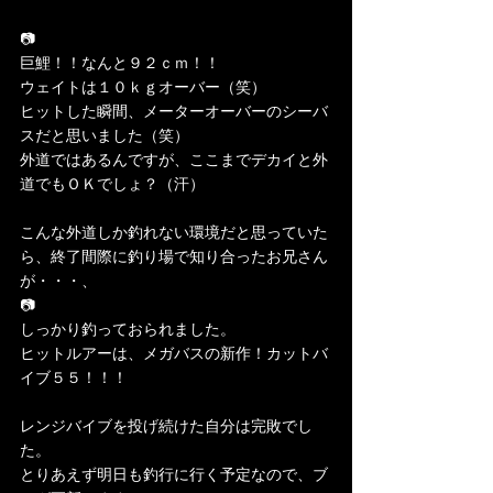
📷
巨鯉！！なんと９２ｃｍ！！
ウェイトは１０ｋｇオーバー（笑）
ヒットした瞬間、メーターオーバーのシーバ
スだと思いました（笑）
外道ではあるんですが、ここまでデカイと外
道でもＯＫでしょ？（汗）
こんな外道しか釣れない環境だと思っていた
ら、終了間際に釣り場で知り合ったお兄さん
が・・・、
📷
しっかり釣っておられました。
ヒットルアーは、メガバスの新作！カットバ
イブ５５！！！
レンジバイブを投げ続けた自分は完敗でし
た。
とりあえず明日も釣行に行く予定なので、ブ