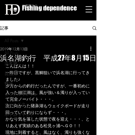
Fishing dependence
栁舘慶治の
記事
All Posts
2019年12月13日
All Posts
浜名湖釣行 平成27年8月15日
浜名湖
こんばんは！！
一昨日ですが、黒鯛狙いで浜名湖に行ってき
琵琶湖
ました♪
野池
夕方からの釣行だったんですが、一番初めに
入った細江湖は、風が強い＆濁りが入ってい
タックルインプレ
て完全ノーバイト・・・。
オールドタックル
次に向かった猪鼻湖もウェイクボードが走り
回っていて釣りにならず・・・。
ボトムワインド
かなり気を落した状態で夜を迎え・・・、と
りあえず実績のある松見ヶ浦へＧＯ！！
現地に到着すると、風はなく、濁りも強くな