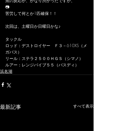
魚の反応が、かなり渋かったですが、
📷
苦労して何とか1匹確保！！
次回は、土曜日か日曜日かな♪
タックル
ロッド：デストロイヤー　Ｆ３－610XS（メ
ガバス）
リール：ステラ２５００ＨＧＳ（シマノ）
ルアー：レンジバイブ５５（バスディ）	
浜名湖
最新記事
すべて表示