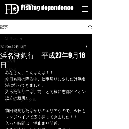
Fishing dependence
栁舘慶治の
記事
All Posts
2019年12月13日
All Posts
浜名湖釣行 平成27年9月16
浜名湖
日
琵琶湖
みなさん、こんばんは！！
今日も雨の降る中、仕事帰りに少しだけ浜名
野池
湖に行ってきました。
タックルインプレ
入ったエリアは、前回と同様に志都呂イオン
近くの新川♪
オールドタックル
ボトムワインド
前回発見したばかりのエリアなので、今日も
レンジバイブで広く探ってきました！！
入った時間は、潮止まり間近。