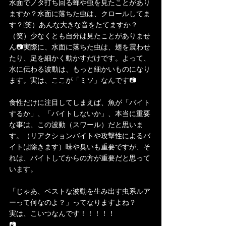
水面でノタ打ち回る蝉や虫を見たことがあり
ますか？水面に落ちた虫は、クロールしてま
す？(笑）あんな大きな音をたてますか？
（笑）少なくとも自分は見たことがありませ
ん📷実際に、水面に落ちた虫は、翅を震わせ
たり、足を細かく動かすだけです。よって、
水に伝わる波動は、もっと細かいものになり
ます。実は、ここが「ミソ」なんです📷
食性だけに注目してしまえば、魚が「バイト
するか」、「バイトしないか」、本当に重要
な事は、この波動（スワール）だと思いま
す。（リアクションバイトや攻撃性によるバ
イトは除きます）味や臭いも重要ですが、そ
れは、バイトしてからの方が重要だと思って
います。
「じゃあ、ベストな波動を生み出す虫系ルア
ーって何なのよ？」ってなりますよね？
実は、こいつなんです！！！！！
📷