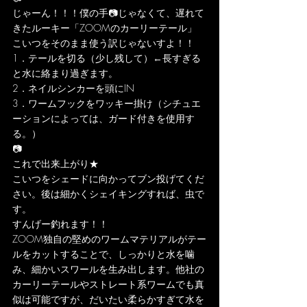
じゃーん！！！僕の手📷じゃなくて、遅れて
きたルーキー「ZOOMのカーリーテール」
こいつをそのまま使う訳じゃないすよ！！
1．テールを切る（少し残して）←長すぎる
と水に絡まり過ぎます。
2．ネイルシンカーを頭にIN
3．ワームフックをワッキー掛け（シチュエ
ーションによっては、ガード付きを使用す
る。）
📷
これで出来上がり★
こいつをシェードに向かってブン投げてくだ
さい。後は細かくシェイキングすれば、虫で
す。
すんげー釣れます！！
ZOOM独自の堅めのワームマテリアルがテー
ルをカットすることで、しっかりと水を噛
み、細かいスワールを生み出します。他社の
カーリーテールやストレート系ワームでも真
似は可能ですが、だいたい柔らかすぎて水を