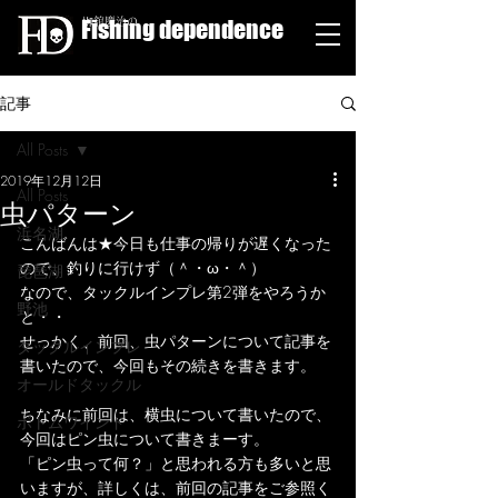
Fishing dependence
栁舘慶治の
記事
All Posts
2019年12月12日
All Posts
虫パターン
浜名湖
こんばんは★今日も仕事の帰りが遅くなった
ので、釣りに行けず（＾・ω・＾）
琵琶湖
なので、タックルインプレ第2弾をやろうか
野池
と・・
せっかく、前回、虫パターンについて記事を
タックルインプレ
書いたので、今回もその続きを書きます。
オールドタックル
ちなみに前回は、横虫について書いたので、
ボトムワインド
今回はピン虫について書きまーす。
「ピン虫って何？」と思われる方も多いと思
いますが、詳しくは、前回の記事をご参照く