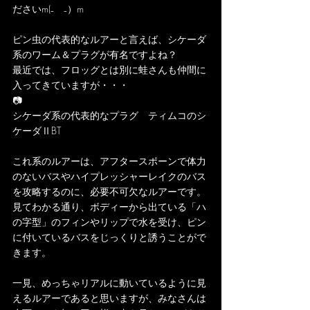
ださいm(₋　₋）m
ピン虫の代表的なルアーと言えば、シケーダ
系のワーム＆プラグが有名ですよね？
最近では、フロッグとは別に蛙さんも仲間に
入ってきていますが・・・
📷
シケーダ系の代表的なプラグ　ティムコのシ
ケーダⅡBT
これ系のルアーは、アフタースポーンで体力
のないバスやハイプレッシャーレイクのバス
を攻略するのに、必要不可欠なルアーです。
見てわかる通り、ボディーから出ている「ハ
の字型」のフィンやリップで水を受け、ピン
に付いているバスをじっくりと誘うことがで
きます。
一見、めっちゃリアルに動いているように見
えるルアーであると思いますが、みなさんは