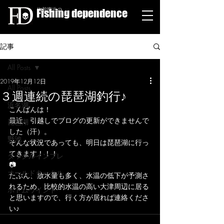
Fishing dependence
栁舘慶治の
記事
All Posts
2019年12月12日
All Posts
３週連続の琵琶湖釣行♪
浜名湖
こんばんは！
最近、引越しでブログの更新ができませんで
琵琶湖
した（汗）。
野池
そんな状況であっても、明日は琵琶湖に行っ
てきます！！！
タックルインプレ
📷
オールドタックル
たぶん、放水量も多く、水温の低下が予測さ
れるため、比較的水温の高い大津周辺に居る
ボトムワインド
と思いますので、行く方が居れば連絡くださ
い♪	