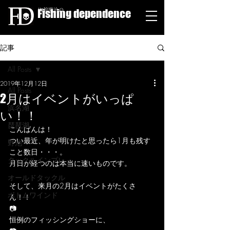
Fishing dependence
栁舘慶治の
記事
All Posts
2019年12月12日
All Posts
2月はイベントがいっぱ
浜名湖
い！！
琵琶湖
こんばんは！
つい最近、年が明けたと思ったら1月も残す
野池
こと数日・・・。
タックルインプレ
月日が経つのは本当に速いものです。
オールドタックル
そして、来月の2月はイベントがたくさ
ボトムワインド
ん！！
📷
恒例のフィッシングショーに、