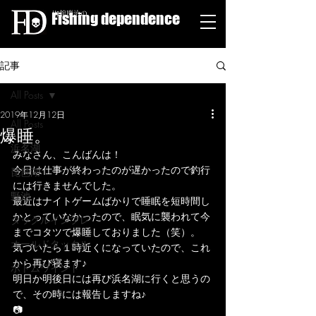
Fishing dependence
栁舘慶治の
記事
All Posts
2019年12月12日
All Posts
爆睡。
浜名湖
みなさん、こんばんは！
今日は仕事が終わったのが遅かったので釣行
琵琶湖
には行きませんでした。
野池
最近はナイトゲームばかりで睡眠を短時間し
かとっていなかったので、眠気に襲われて今
タックルインプレ
までコタツで爆睡しておりました（笑）。
オールドタックル
気づいたら１時近くになっていたので、これ
から再び寝ます♪
ボトムワインド
明日か明後日には再び浜名湖に行くと思うの
で、その時には報告しますね♪
📷