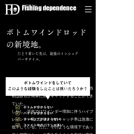
Fishing dependence
栁舘慶治の
​ボトムワインドロッド
の新境地。
たどり着いた先は、最強のインショア
バーサタイル。
ボトムワインド発祥の地である浜名湖。流行当
初は誰もが簡単に魚をキャッチすることができ
ていた。
しかし、近年ではワインダー増加に伴うハイプ
レッシャー化により、そのキャッチ率は急激に
低下している。ただ、そのような環境下であっ