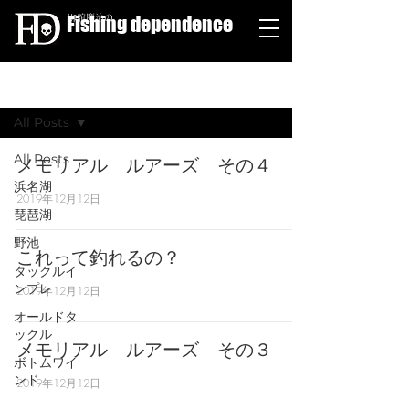
Fishing dependence
栁舘慶治の
ブログ
All Posts
All Posts
メモリアル ルアーズ その４
浜名湖
2019年12月12日
琵琶湖
野池
これって釣れるの？
タックルイ
ンプレ
2019年12月12日
オールドタ
ックル
メモリアル ルアーズ その３
ボトムワイ
ンド
2019年12月12日