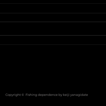
2021年浜名湖オープントーナ
20
メント第4戦
メン
P
l
BLOG
l
PRODUCTS
l
PROFILE
l
GUIDE
Copyright © Fishing dependence by keiji yanagidate