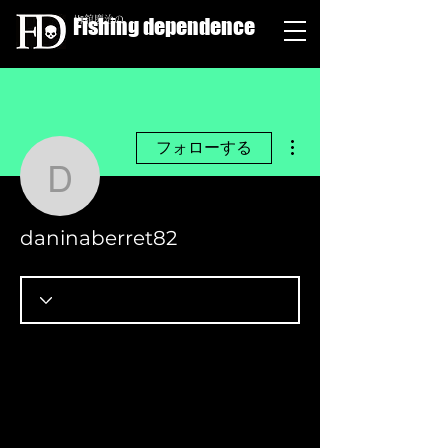
Fishing dependence
栁舘慶治の
その他
フォローする
daninaberret82
daninaberret82